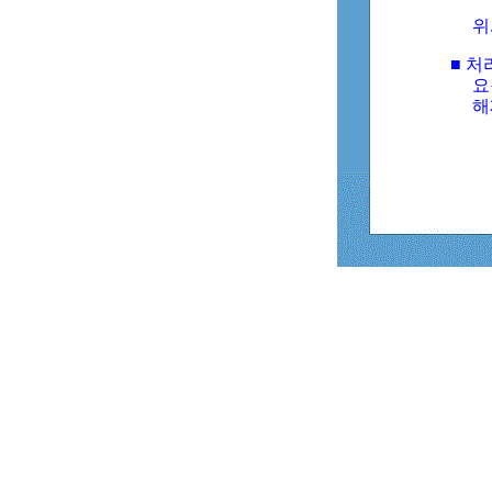
위
■ 처
요
해