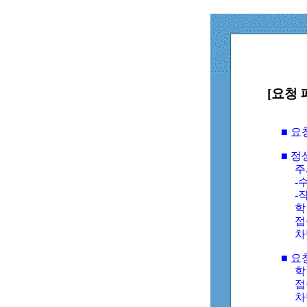
[요청 
■ 
■ 
주
-수
-
학
접
차
■ 요
학번
접속
차단