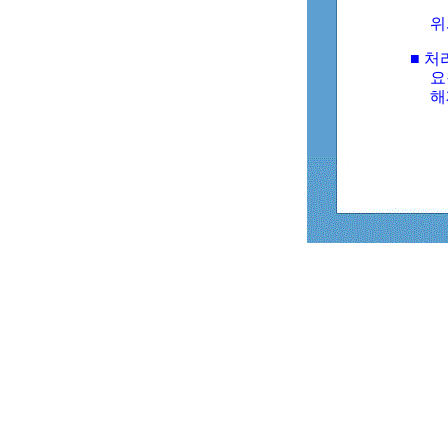
위
■ 처
요
해