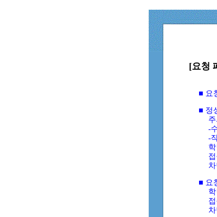
[요청 
■ 
■ 
주
-수
-
학
접
차
■ 요
학번
접속
차단