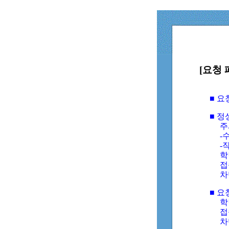
[요청 
■ 
■ 
주
-수
-
학
접
차
■ 요
학번
접속
차단