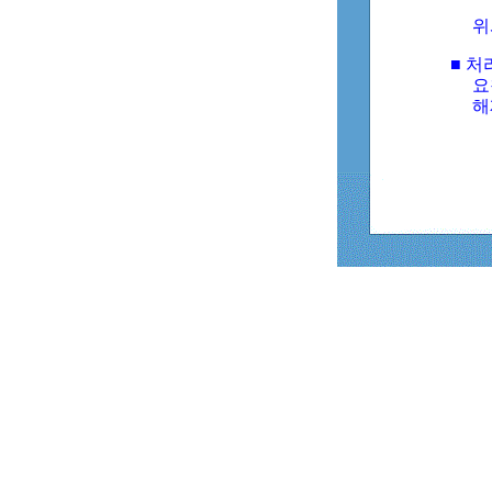
위
■ 처
요
해