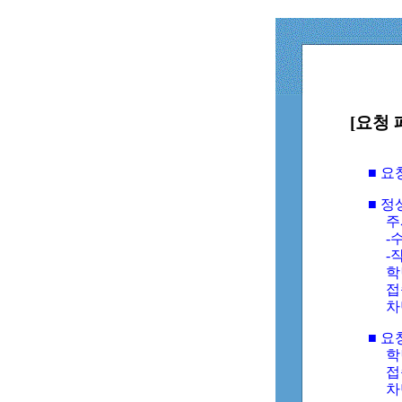
[요청 
■ 
■ 
주
-수
-
학
접
차
■ 요
학번
접속
차단