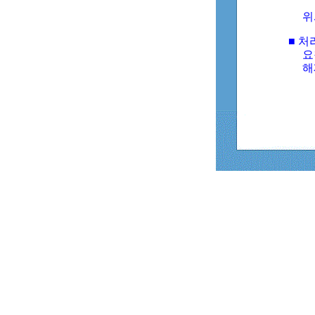
위
■ 처
요
해